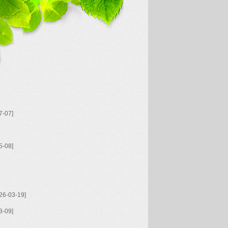
7-07]
5-08]
26-03-19]
3-09]